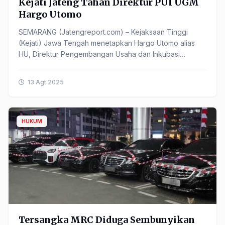
Kejati Jateng Tahan Direktur PUI UGM
Hargo Utomo
SEMARANG (Jatengreport.com) – Kejaksaan Tinggi
(Kejati) Jawa Tengah menetapkan Hargo Utomo alias
HU, Direktur Pengembangan Usaha dan Inkubasi
Universitas Gadjah Mada (UGM), sebagai tersangka
sekaligus ......
13 Agt 2025
HUKUM
Tersangka MRC Diduga Sembunyikan