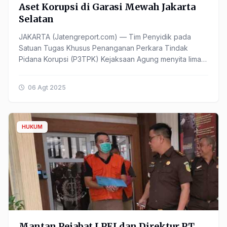
Aset Korupsi di Garasi Mewah Jakarta
Selatan
JAKARTA (Jatengreport.com) — Tim Penyidik pada
Satuan Tugas Khusus Penanganan Perkara Tindak
Pidana Korupsi (P3TPK) Kejaksaan Agung menyita lima
unit mobil mewah yang diduga berkaitan dengan
perkara dugaan ......
06 Agt 2025
HUKUM
Mantan Pejabat LPEI dan Direktur PT