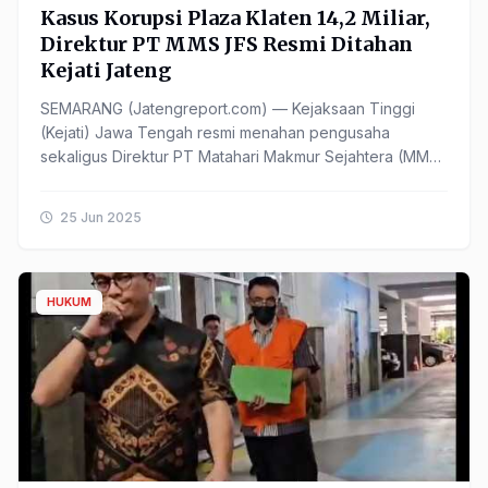
Kasus Korupsi Plaza Klaten 14,2 Miliar,
Direktur PT MMS JFS Resmi Ditahan
Kejati Jateng
SEMARANG (Jatengreport.com) — Kejaksaan Tinggi
(Kejati) Jawa Tengah resmi menahan pengusaha
sekaligus Direktur PT Matahari Makmur Sejahtera (MMS)
berinisial JFS, Rabu (25/6) sore. &nbsp;JFS ditahan usai
......
25 Jun 2025
HUKUM