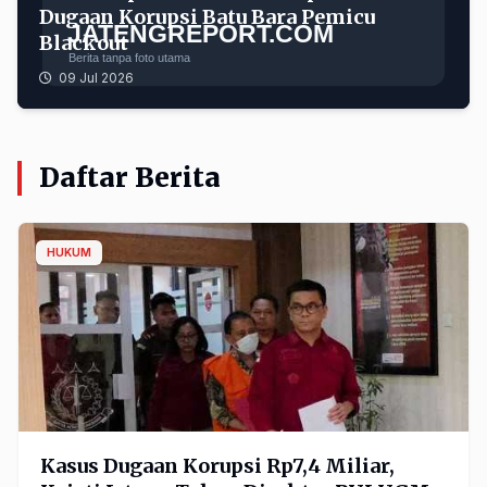
Dugaan Korupsi Batu Bara Pemicu
Blackout
09 Jul 2026
Daftar Berita
HUKUM
Kasus Dugaan Korupsi Rp7,4 Miliar,