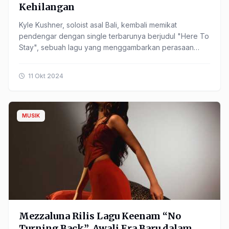
Kehilangan
Kyle Kushner, soloist asal Bali, kembali memikat
pendengar dengan single terbarunya berjudul "Here To
Stay", sebuah lagu yang menggambarkan perasaan
kesetiaan meskipun telah ditinggalkan. Lagu ini
mengisahkan ......
11 Okt 2024
MUSIK
Mezzaluna Rilis Lagu Keenam “No
Turning Back”, Awali Era Baru dalam