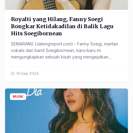
Royalti yang Hilang, Fanny Soegi
Bongkar Ketidakadilan di Balik Lagu
Hits Soegibornean
SEMARANG (Jatengreport.com) - Fanny Soegi, mantan
vokalis dari band Soegibornean, baru-baru ini
mengungkapkan sebuah kisah yang mengejutkan
mengenai ketidakadilan royalti dalam industri
musik.Dalam cuitanya ......
10 Sep 2024
MUSIK