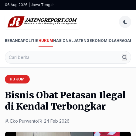
06 Aug 2026 | Jawa Tengah
BERANDA
POLITIK
HUKUM
NASIONAL
JATENG
EKONOMI
OLAHRAGA
HI
HUKUM
Bisnis Obat Petasan Ilegal
di Kendal Terbongkar
Eko Purwanto
24 Feb 2026