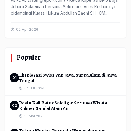
KENDAL (Jatengreport.com) - Ketua Koperasi BMJ Boja
Juhara Sulaeman bersama Sekretaris Aries Kushartoyo
didampingi Kuasa Hukum Abdullah Zaeni SHI, CM
melaporkan Bendahara ...
02 Apr 2026
Populer
Eksplorasi Swiss Van Java, Surga Alam di Jawa
01
Tengah
04 Jul 2024
Resto Kali Batur Salatiga: Serunya Wisata
02
Kuliner Sambil Main Air
15 Mar 2023
Telaga Menjer, Permata Wonosobo yang