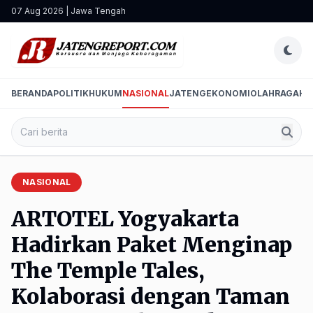
07 Aug 2026 | Jawa Tengah
BERANDA
POLITIK
HUKUM
NASIONAL
JATENG
EKONOMI
OLAHRAGA
HI
NASIONAL
ARTOTEL Yogyakarta
Hadirkan Paket Menginap
The Temple Tales,
Kolaborasi dengan Taman