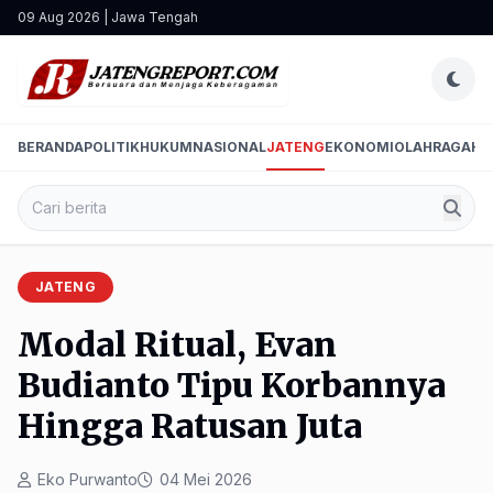
09 Aug 2026 | Jawa Tengah
BERANDA
POLITIK
HUKUM
NASIONAL
JATENG
EKONOMI
OLAHRAGA
HI
JATENG
Modal Ritual, Evan
Budianto Tipu Korbannya
Hingga Ratusan Juta
Eko Purwanto
04 Mei 2026