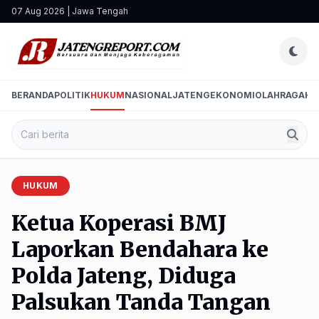
07 Aug 2026 | Jawa Tengah
BERANDA
POLITIK
HUKUM
NASIONAL
JATENG
EKONOMI
OLAHRAGA
HI
HUKUM
Ketua Koperasi BMJ
Laporkan Bendahara ke
Polda Jateng, Diduga
Palsukan Tanda Tangan