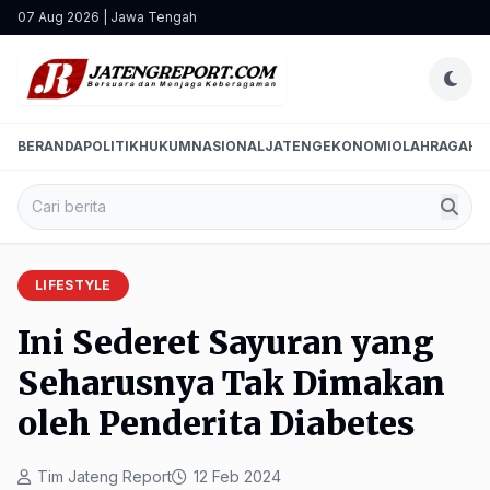
07 Aug 2026 | Jawa Tengah
BERANDA
POLITIK
HUKUM
NASIONAL
JATENG
EKONOMI
OLAHRAGA
HI
LIFESTYLE
Ini Sederet Sayuran yang
Seharusnya Tak Dimakan
oleh Penderita Diabetes
Tim Jateng Report
12 Feb 2024