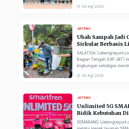
06 Agt 2026
JATENG
Ubah Sampah Jadi 
Sirkular Berbasis Lis
SALATIGA (Jatengreport.c
Bagian Tengah (UIP JBT) t
lingkungan sekaligus mend
05 Agt 2026
JATENG
Unlimited 5G SMA
Bidik Kebutuhan Dig
SEMARANG (Jatengreport.
melalui merek layanan SMA