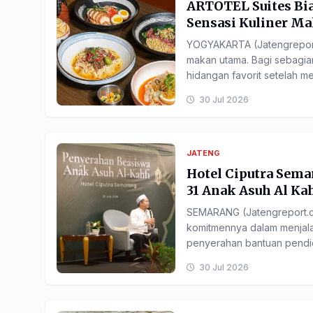
ARTOTEL Suites Bi
Sensasi Kuliner Mal
YOGYAKARTA (Jatengreport
makan utama. Bagi sebagian
hidangan favorit setelah me
30 Jul 2026
JATENG
Hotel Ciputra Sema
31 Anak Asuh Al Kahf
SEMARANG (Jatengreport.c
komitmennya dalam menjala
penyerahan bantuan pendidi
30 Jul 2026