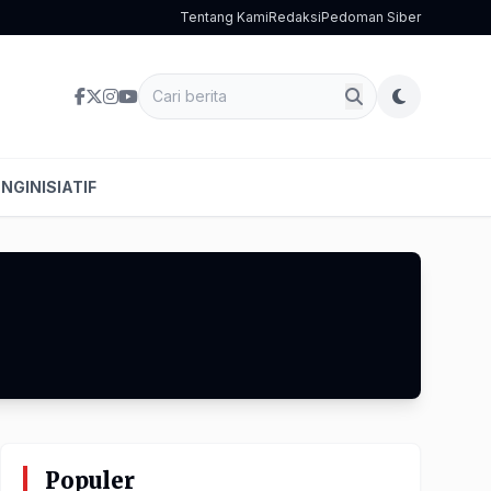
Tentang Kami
Redaksi
Pedoman Siber
ENG
INISIATIF
Populer