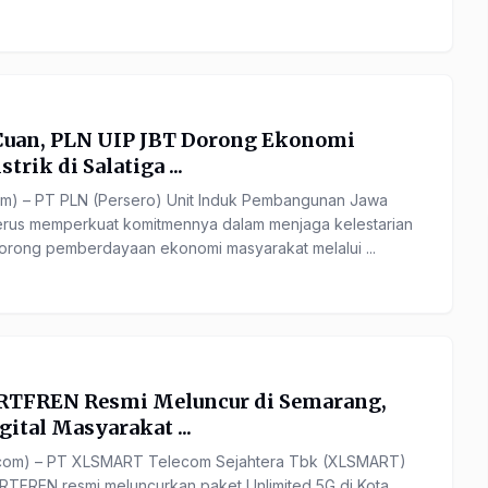
Cuan, PLN UIP JBT Dorong Ekonomi
trik di Salatiga ...
om) – PT PLN (Persero) Unit Induk Pembangunan Jawa
erus memperkuat komitmennya dalam menjaga kelestarian
orong pemberdayaan ekonomi masyarakat melalui ...
RTFREN Resmi Meluncur di Semarang,
ital Masyarakat ...
com) – PT XLSMART Telecom Sejahtera Tbk (XLSMART)
RTFREN resmi meluncurkan paket Unlimited 5G di Kota