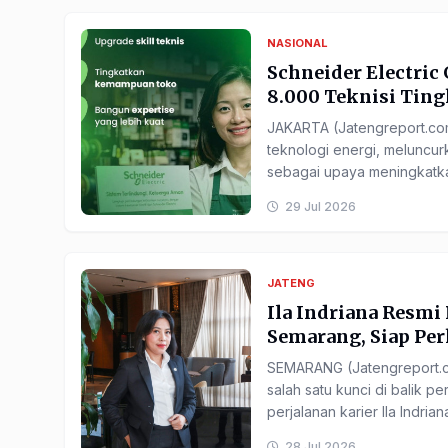
NASIONAL
Schneider Electric
8.000 Teknisi Ting
JAKARTA (Jatengreport.com)
teknologi energi, meluncur
sebagai upaya meningkatkan k
29 Jul 2026
JATENG
Ila Indriana Resmi
Semarang, Siap Per
SEMARANG (Jatengreport.co
salah satu kunci di balik pe
perjalanan karier Ila Indri
28 Jul 2026