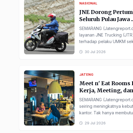
NASIONAL
JNE Dorong Pertu
Seluruh Pulau Jawa ..
SEMARANG (Jatengreport.c
layanan JNE Trucking (JTR
terhadap pelaku UMKM seka
30 Jul 2026
JATENG
Meet n' Eat Rooms 
Kerja, Meeting, dan
SEMARANG (Jatengreport.c
seiring meningkatnya kebu
kantor. Tak hanya membutuhk
29 Jul 2026