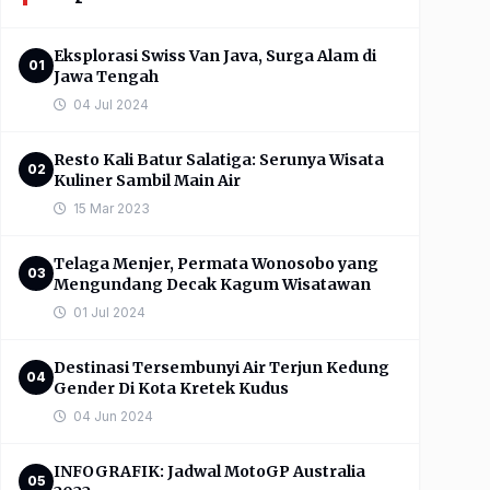
Eksplorasi Swiss Van Java, Surga Alam di
01
Jawa Tengah
04 Jul 2024
Resto Kali Batur Salatiga: Serunya Wisata
02
Kuliner Sambil Main Air
15 Mar 2023
Telaga Menjer, Permata Wonosobo yang
03
Mengundang Decak Kagum Wisatawan
01 Jul 2024
Destinasi Tersembunyi Air Terjun Kedung
04
Gender Di Kota Kretek Kudus
04 Jun 2024
INFOGRAFIK: Jadwal MotoGP Australia
05