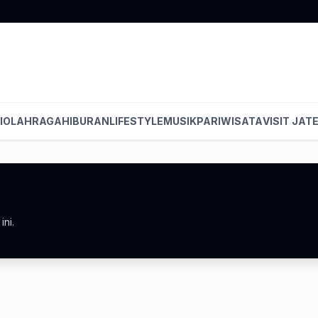
I
OLAHRAGA
HIBURAN
LIFESTYLE
MUSIK
PARIWISATA
VISIT JAT
ni.