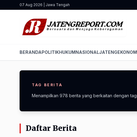
07 Aug 2026 | Jawa Tengah
BERANDA
POLITIK
HUKUM
NASIONAL
JATENG
EKONOM
TAG BERITA
Menampilkan 978 berita yang berkaitan dengan tag i
Daftar Berita