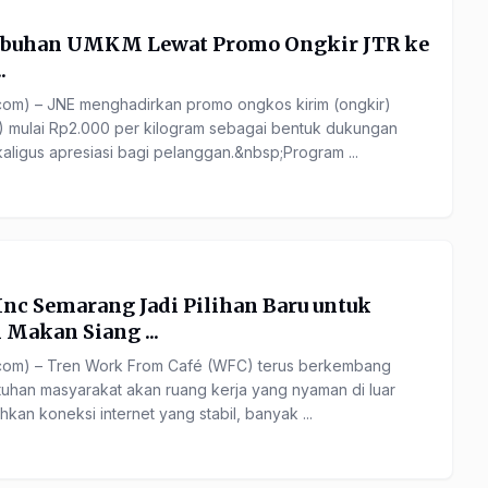
mbuhan UMKM Lewat Promo Ongkir JTR ke
.
om) – JNE menghadirkan promo ongkos kirim (ongkir)
) mulai Rp2.000 per kilogram sebagai bentuk dukungan
ligus apresiasi bagi pelanggan.&nbsp;Program ...
Inc Semarang Jadi Pilihan Baru untuk
 Makan Siang ...
om) – Tren Work From Café (WFC) terus berkembang
tuhan masyarakat akan ruang kerja yang nyaman di luar
an koneksi internet yang stabil, banyak ...