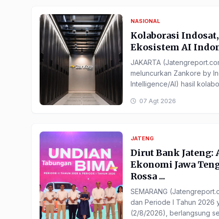
NASIONAL
Kolaborasi Indosat
Ekosistem AI Indone
JAKARTA (Jatengreport.com
meluncurkan Zankore by Indo
Intelligence/AI) hasil kola
07 Agt 2026
JATENG
Dirut Bank Jateng:
Ekonomi Jawa Teng
Rossa ...
SEMARANG (Jatengreport.c
dan Periode I Tahun 2026 
(2/8/2026), berlangsung se