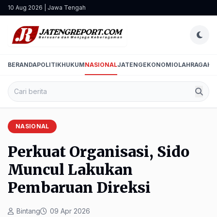
10 Aug 2026 | Jawa Tengah
BERANDA
POLITIK
HUKUM
NASIONAL
JATENG
EKONOMI
OLAHRAGA
HI
NASIONAL
Perkuat Organisasi, Sido
Muncul Lakukan
Pembaruan Direksi
Bintang
09 Apr 2026