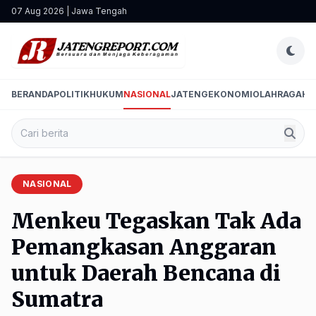
07 Aug 2026 | Jawa Tengah
BERANDA
POLITIK
HUKUM
NASIONAL
JATENG
EKONOMI
OLAHRAGA
HI
NASIONAL
Menkeu Tegaskan Tak Ada
Pemangkasan Anggaran
untuk Daerah Bencana di
Sumatra