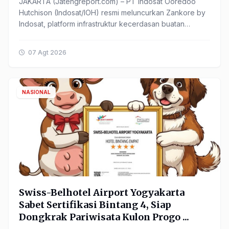
JAKARTA (Jatengreport.com) – PT Indosat Ooredoo
Hutchison (Indosat/IOH) resmi meluncurkan Zankore by
Indosat, platform infrastruktur kecerdasan buatan
(Artificial ...
07 Agt 2026
NASIONAL
Swiss-Belhotel Airport Yogyakarta
Sabet Sertifikasi Bintang 4, Siap
Dongkrak Pariwisata Kulon Progo ...