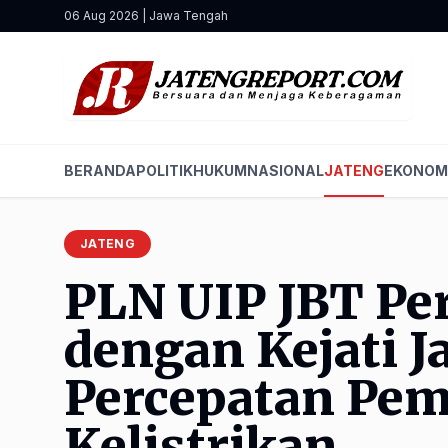
06 Aug 2026 | Jawa Tengah
BERANDA
POLITIK
HUKUM
NASIONAL
JATENG
EKONOM
JATENG
PLN UIP JBT Per
dengan Kejati J
Percepatan Pe
Kelistrikan