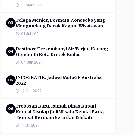
15 Mar 2023
Telaga Menjer, Permata Wonosobo yang
03
Mengundang Decak Kagum Wisatawan
01 Jul 2024
Destinasi Tersembunyi Air Terjun Kedung
04
Gender Di Kota Kretek Kudus
04 Jun 2024
INFOGRAFIK: Jadwal MotoGP Australia
05
2022
12 Okt 2022
Trobosan Baru, Rumah Dinas Bupati
06
Kendal Disulap Jadi Wisata Kendal Park ;
Tempat Bermain Seru dan Edukatif
11 Jul 2024