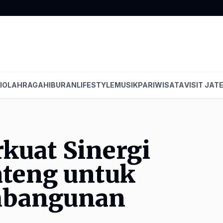
I
OLAHRAGA
HIBURAN
LIFESTYLE
MUSIK
PARIWISATA
VISIT JAT
kuat Sinergi
ateng untuk
mbangunan