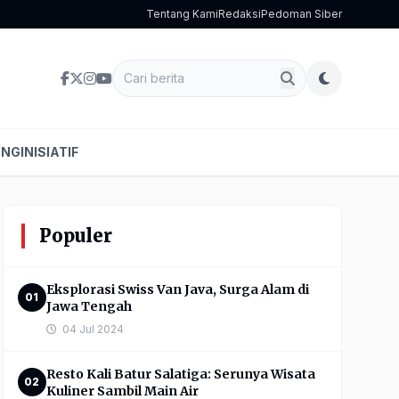
Tentang Kami
Redaksi
Pedoman Siber
ENG
INISIATIF
Populer
Eksplorasi Swiss Van Java, Surga Alam di
01
Jawa Tengah
04 Jul 2024
Resto Kali Batur Salatiga: Serunya Wisata
02
Kuliner Sambil Main Air