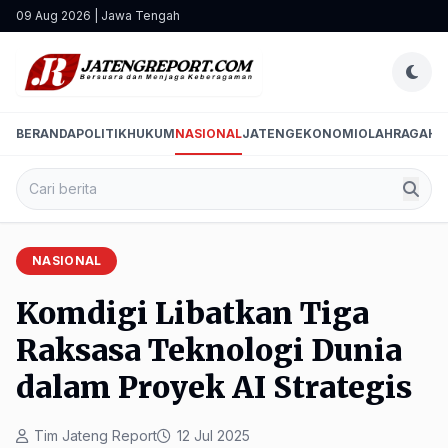
09 Aug 2026 | Jawa Tengah
BERANDA
POLITIK
HUKUM
NASIONAL
JATENG
EKONOMI
OLAHRAGA
HI
NASIONAL
Komdigi Libatkan Tiga
Raksasa Teknologi Dunia
dalam Proyek AI Strategis
Tim Jateng Report
12 Jul 2025