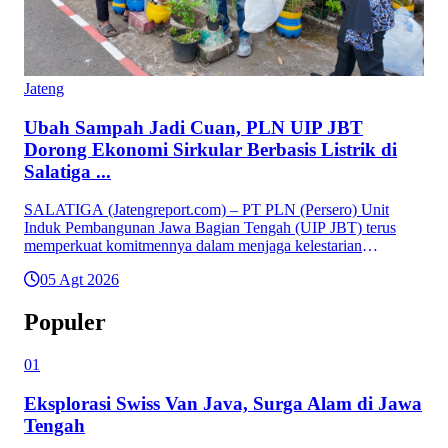
Jateng
Ubah Sampah Jadi Cuan, PLN UIP JBT
Dorong Ekonomi Sirkular Berbasis Listrik di
Salatiga ...
SALATIGA (Jatengreport.com) – PT PLN (Persero) Unit
Induk Pembangunan Jawa Bagian Tengah (UIP JBT) terus
memperkuat komitmennya dalam menjaga kelestarian
lingkungan ...
05 Agt 2026
Populer
01
Eksplorasi Swiss Van Java, Surga Alam di Jawa
Tengah