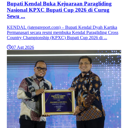
Bupati Kendal Buka Kejuaraan Paragliding
Nasional KPXC Bupati Cup 2026 di Curug
Sewu ...
KENDAL (jatengreport.com) – Bupati Kendal Dyah Kartika
Permanasari secara resmi membuka Kendal Paragliding Cross
Country Championship (KPXC) Bupati Cup 2026 di ...
07 Agt 2026