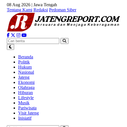
08 Aug 2026 | Jawa Tengah
Tentang Kami
Redaksi
Pedoman Siber
Beranda
Politik
Hukum
Nasional
Jateng
Ekonomi
Olahraga
Hiburan
Lifestyle
Musik
Pariwisata
Visit Jateng
Inisiatif