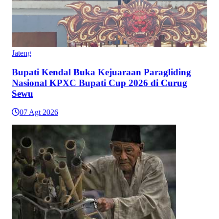
Jateng
Bupati Kendal Buka Kejuaraan Paragliding
Nasional KPXC Bupati Cup 2026 di Curug
Sewu
07 Agt 2026