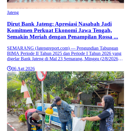
Jateng
Dirut Bank Jateng: Apresiasi Nasabah Jadi
Komitmen Perkuat Ekonomi Jawa Tengah,
Semakin Meriah dengan Penampilan Rossa ...
SEMARANG (Jatengreport.com) — Pengundian Tabungan
BIMA Periode II Tahun 2025 dan Periode I Tahun 2026 yang
digelar Bank Jateng di Mal 23 Semarang, Minggu (2/8/2026),
...
06 Agt 2026