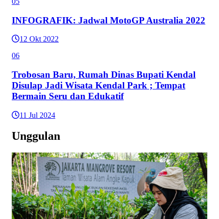
05
INFOGRAFIK: Jadwal MotoGP Australia 2022
12 Okt 2022
06
Trobosan Baru, Rumah Dinas Bupati Kendal
Disulap Jadi Wisata Kendal Park ; Tempat
Bermain Seru dan Edukatif
11 Jul 2024
Unggulan