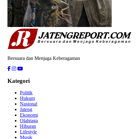
Bersuara dan Menjaga Keberagaman
Kategori
Politik
Hukum
Nasional
Jateng
Ekonomi
Olahraga
Hiburan
Lifestyle
Musik