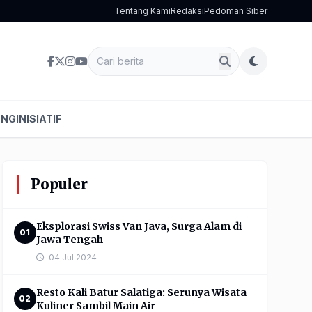
Tentang Kami
Redaksi
Pedoman Siber
ENG
INISIATIF
Populer
Eksplorasi Swiss Van Java, Surga Alam di
01
Jawa Tengah
04 Jul 2024
Resto Kali Batur Salatiga: Serunya Wisata
02
Kuliner Sambil Main Air