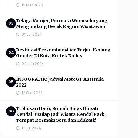
15 Mar 2023
Telaga Menjer, Permata Wonosobo yang
03
Mengundang Decak Kagum Wisatawan
01 Jul 2024
Destinasi Tersembunyi Air Terjun Kedung
04
Gender Di Kota Kretek Kudus
04 Jun 2024
INFOGRAFIK: Jadwal MotoGP Australia
05
2022
12 Okt 2022
Trobosan Baru, Rumah Dinas Bupati
06
Kendal Disulap Jadi Wisata Kendal Park ;
Tempat Bermain Seru dan Edukatif
11 Jul 2024