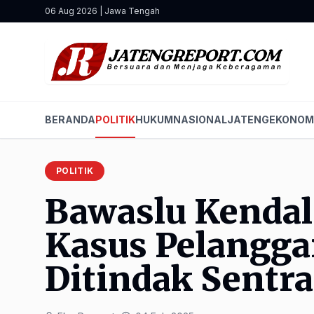
06 Aug 2026 | Jawa Tengah
BERANDA
POLITIK
HUKUM
NASIONAL
JATENG
EKONOM
POLITIK
Bawaslu Kenda
Kasus Pelangga
Ditindak Sentr