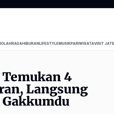
I
OLAHRAGA
HIBURAN
LIFESTYLE
MUSIK
PARIWISATA
VISIT JAT
l Temukan 4
ran, Langsung
a Gakkumdu