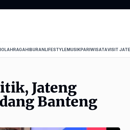
I
OLAHRAGA
HIBURAN
LIFESTYLE
MUSIK
PARIWISATA
VISIT JAT
tik, Jateng
ndang Banteng