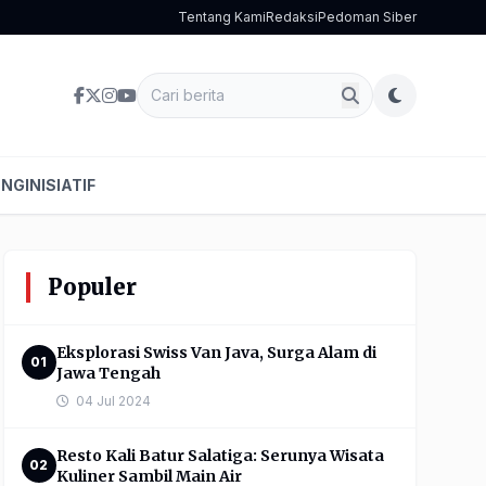
Tentang Kami
Redaksi
Pedoman Siber
ENG
INISIATIF
Populer
Eksplorasi Swiss Van Java, Surga Alam di
01
Jawa Tengah
04 Jul 2024
Resto Kali Batur Salatiga: Serunya Wisata
02
Kuliner Sambil Main Air