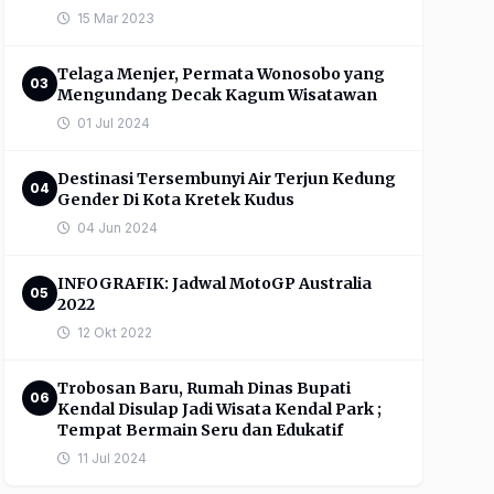
15 Mar 2023
Telaga Menjer, Permata Wonosobo yang
03
Mengundang Decak Kagum Wisatawan
01 Jul 2024
Destinasi Tersembunyi Air Terjun Kedung
04
Gender Di Kota Kretek Kudus
04 Jun 2024
INFOGRAFIK: Jadwal MotoGP Australia
05
2022
12 Okt 2022
Trobosan Baru, Rumah Dinas Bupati
06
Kendal Disulap Jadi Wisata Kendal Park ;
Tempat Bermain Seru dan Edukatif
11 Jul 2024