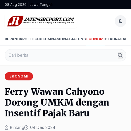
08 Aug 2026 | Jawa Tengah
BERANDA
POLITIK
HUKUM
NASIONAL
JATENG
EKONOMI
OLAHRAGA
HI
EKONOMI
Ferry Wawan Cahyono
Dorong UMKM dengan
Insentif Pajak Baru
Bintang
04 Des 2024