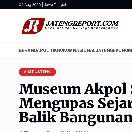
09 Aug 2026 | Jawa Tengah
BERANDA
POLITIK
HUKUM
NASIONAL
JATENG
EKONOM
VISIT JATENG
Museum Akpol 
Mengupas Sejar
Balik Banguna