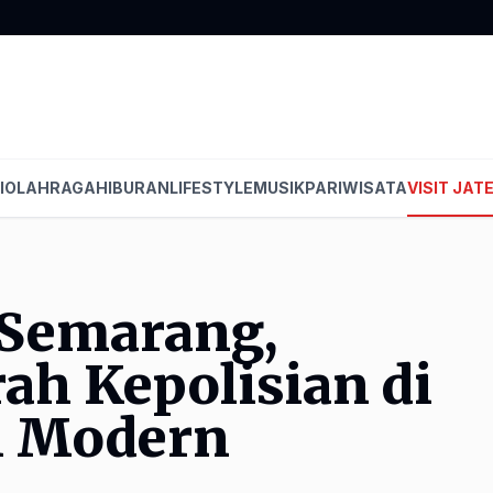
I
OLAHRAGA
HIBURAN
LIFESTYLE
MUSIK
PARIWISATA
VISIT JAT
Semarang,
ah Kepolisian di
n Modern