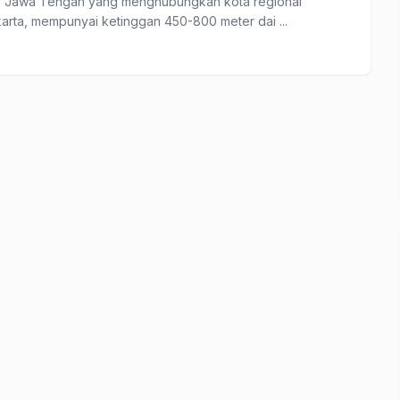
nal Jawa Tengah yang menghubungkan kota regional
rta, mempunyai ketinggan 450-800 meter dai ...