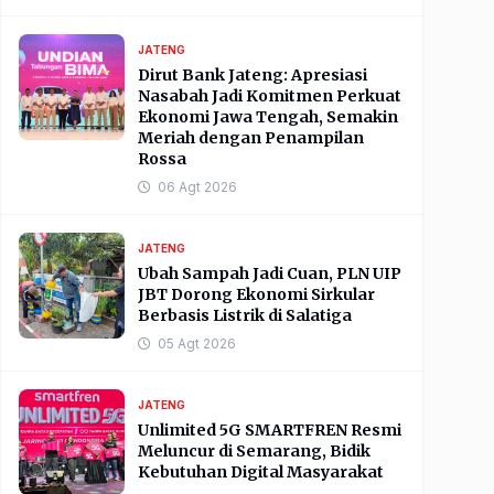
JATENG
Dirut Bank Jateng: Apresiasi
Nasabah Jadi Komitmen Perkuat
Ekonomi Jawa Tengah, Semakin
Meriah dengan Penampilan
Rossa
06 Agt 2026
JATENG
Ubah Sampah Jadi Cuan, PLN UIP
JBT Dorong Ekonomi Sirkular
Berbasis Listrik di Salatiga
05 Agt 2026
JATENG
Unlimited 5G SMARTFREN Resmi
Meluncur di Semarang, Bidik
Kebutuhan Digital Masyarakat