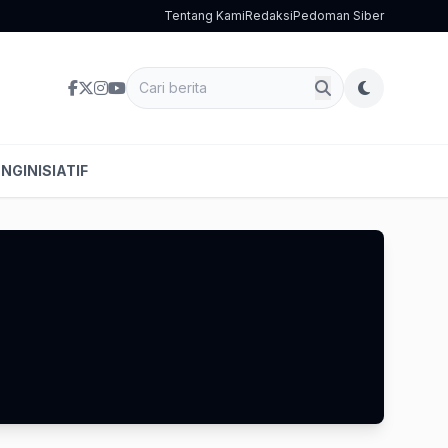
Tentang Kami
Redaksi
Pedoman Siber
ENG
INISIATIF