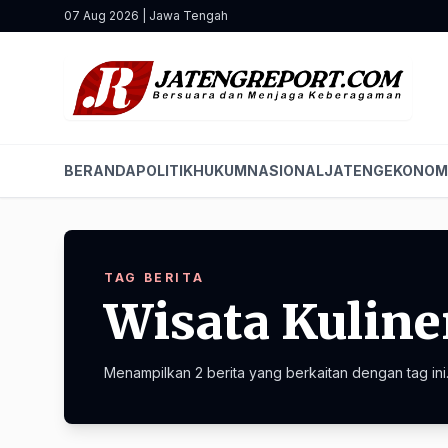
07 Aug 2026 | Jawa Tengah
BERANDA
POLITIK
HUKUM
NASIONAL
JATENG
EKONOM
TAG BERITA
Wisata Kuline
Menampilkan 2 berita yang berkaitan dengan tag ini