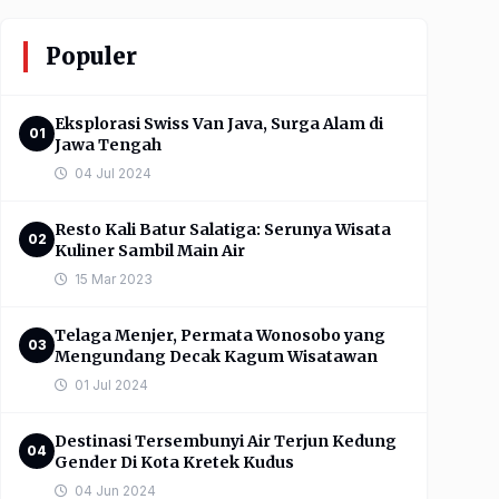
Populer
Eksplorasi Swiss Van Java, Surga Alam di
01
Jawa Tengah
04 Jul 2024
Resto Kali Batur Salatiga: Serunya Wisata
02
Kuliner Sambil Main Air
15 Mar 2023
Telaga Menjer, Permata Wonosobo yang
03
Mengundang Decak Kagum Wisatawan
01 Jul 2024
Destinasi Tersembunyi Air Terjun Kedung
04
Gender Di Kota Kretek Kudus
04 Jun 2024