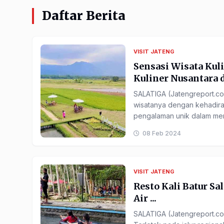
Daftar Berita
VISIT JATENG
Sensasi Wisata Kul
Kuliner Nusantara 
SALATIGA (Jatengreport.com
wisatanya dengan kehadir
pengalaman unik dalam meni
pedesaan.Terletak ...
08 Feb 2024
VISIT JATENG
Resto Kali Batur Sa
Air ...
SALATIGA (Jatengreport.com