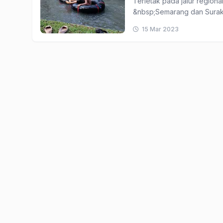
Terletak pada jalur regio
&nbsp;Semarang dan Suraka
15 Mar 2023