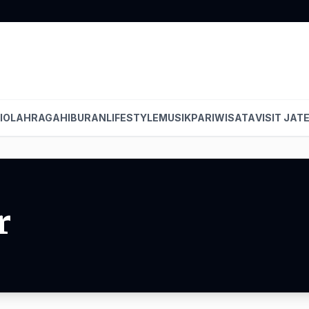
I
OLAHRAGA
HIBURAN
LIFESTYLE
MUSIK
PARIWISATA
VISIT JAT
r
.