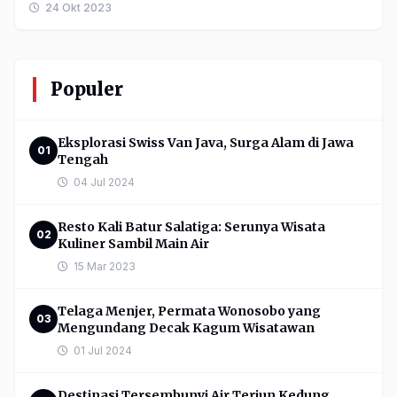
24 Okt 2023
Brangsong.Sambutan ...
Populer
Eksplorasi Swiss Van Java, Surga Alam di Jawa
01
Tengah
04 Jul 2024
Resto Kali Batur Salatiga: Serunya Wisata
02
Kuliner Sambil Main Air
15 Mar 2023
Telaga Menjer, Permata Wonosobo yang
03
Mengundang Decak Kagum Wisatawan
01 Jul 2024
Destinasi Tersembunyi Air Terjun Kedung