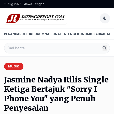
11 Aug 2026 | Jawa Tengah
BERANDA
POLITIK
HUKUM
NASIONAL
JATENG
EKONOMI
OLAHRAGA
HI
MUSIK
Jasmine Nadya Rilis Single
Ketiga Bertajuk "Sorry I
Phone You" yang Penuh
Penyesalan