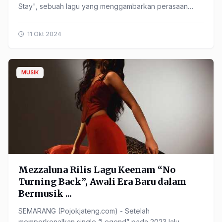
Stay", sebuah lagu yang menggambarkan perasaan
kesetiaan meskipun ...
11 Okt 2024
MUSIK
Mezzaluna Rilis Lagu Keenam “No
Turning Back”, Awali Era Baru dalam
Bermusik ...
SEMARANG (Pojokjateng.com) - Setelah
memperkenalkan single “Legend” pada 2023 lalu,