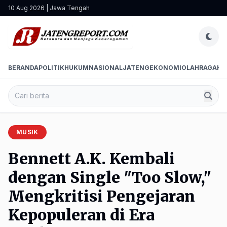
10 Aug 2026 | Jawa Tengah
BERANDA
POLITIK
HUKUM
NASIONAL
JATENG
EKONOMI
OLAHRAGA
HI
MUSIK
Bennett A.K. Kembali
dengan Single "Too Slow,"
Mengkritisi Pengejaran
Kepopuleran di Era