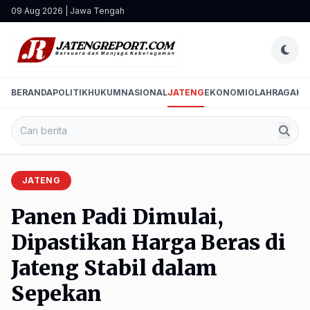
09 Aug 2026 | Jawa Tengah
BERANDA
POLITIK
HUKUM
NASIONAL
JATENG
EKONOMI
OLAHRAGA
HI
JATENG
Panen Padi Dimulai,
Dipastikan Harga Beras di
Jateng Stabil dalam
Sepekan