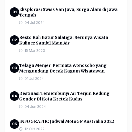
Eksplorasi Swiss Van Java, Surga Alam di Jawa
01
Tengah
04 Jul 2024
Resto Kali Batur Salatiga: Serunya Wisata
02
Kuliner Sambil Main Air
15 Mar 2023
Telaga Menjer, Permata Wonosobo yang
03
Mengundang Decak Kagum Wisatawan
01 Jul 2024
Destinasi Tersembunyi Air Terjun Kedung
04
Gender Di Kota Kretek Kudus
04 Jun 2024
INFOGRAFIK: Jadwal MotoGP Australia 2022
05
12 Okt 2022