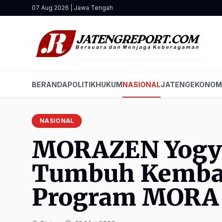
07 Aug 2026 | Jawa Tengah
BERANDA
POLITIK
HUKUM
NASIONAL
JATENG
EKONOM
NASIONAL
MORAZEN Yogy
Tumbuh Kemban
Program MORA 