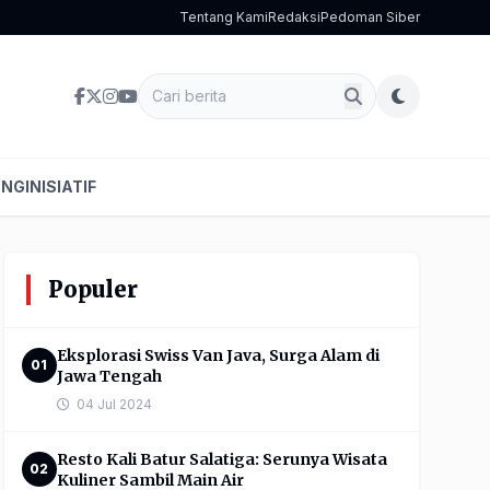
Tentang Kami
Redaksi
Pedoman Siber
ENG
INISIATIF
Populer
Eksplorasi Swiss Van Java, Surga Alam di
01
Jawa Tengah
04 Jul 2024
Resto Kali Batur Salatiga: Serunya Wisata
02
Kuliner Sambil Main Air