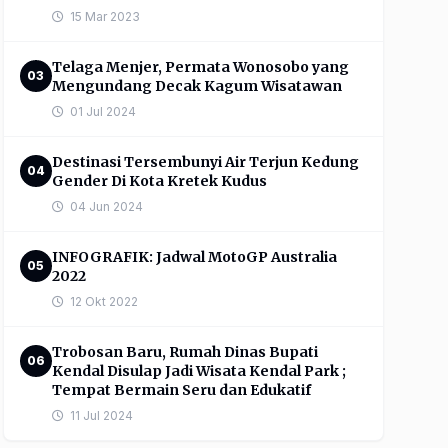
15 Mar 2023
Telaga Menjer, Permata Wonosobo yang
03
Mengundang Decak Kagum Wisatawan
01 Jul 2024
Destinasi Tersembunyi Air Terjun Kedung
04
Gender Di Kota Kretek Kudus
04 Jun 2024
INFOGRAFIK: Jadwal MotoGP Australia
05
2022
12 Okt 2022
Trobosan Baru, Rumah Dinas Bupati
06
Kendal Disulap Jadi Wisata Kendal Park ;
Tempat Bermain Seru dan Edukatif
11 Jul 2024