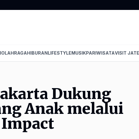
I
OLAHRAGA
HIBURAN
LIFESTYLE
MUSIK
PARIWISATA
VISIT JAT
akarta Dukung
g Anak melalui
Impact