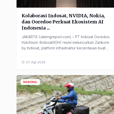
Kolaborasi Indosat, NVIDIA, Nokia,
dan Ooredoo Perkuat Ekosistem AI
Indonesia ...
JAKARTA (Jatengreport.com) – PT Indosat Ooredoo
Hutchison (Indosat/IOH) resmi meluncurkan Zankore
by Indosat, platform infrastruktur kecerdasan buatan
(Artificial ...
07 Agt 2026
NASIONAL