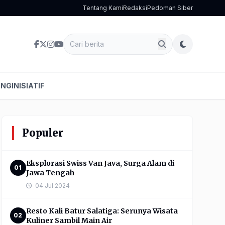
Tentang Kami
Redaksi
Pedoman Siber
ENG
INISIATIF
Populer
Eksplorasi Swiss Van Java, Surga Alam di
01
Jawa Tengah
04 Jul 2024
Resto Kali Batur Salatiga: Serunya Wisata
02
Kuliner Sambil Main Air