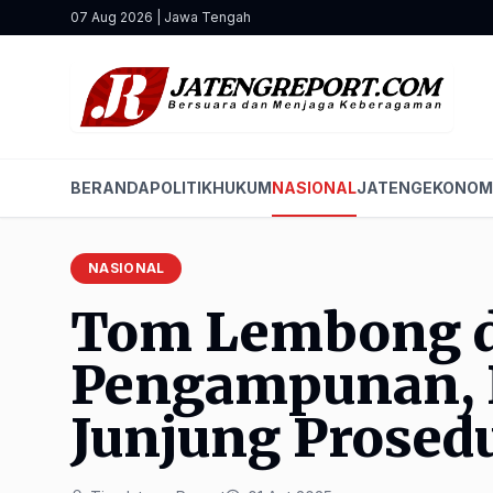
07 Aug 2026 | Jawa Tengah
BERANDA
POLITIK
HUKUM
NASIONAL
JATENG
EKONOM
NASIONAL
Tom Lembong d
Pengampunan, P
Junjung Prose