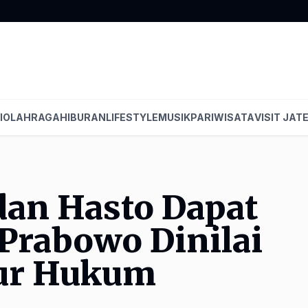
I
OLAHRAGA
HIBURAN
LIFESTYLE
MUSIK
PARIWISATA
VISIT JAT
an Hasto Dapat
rabowo Dinilai
dur Hukum