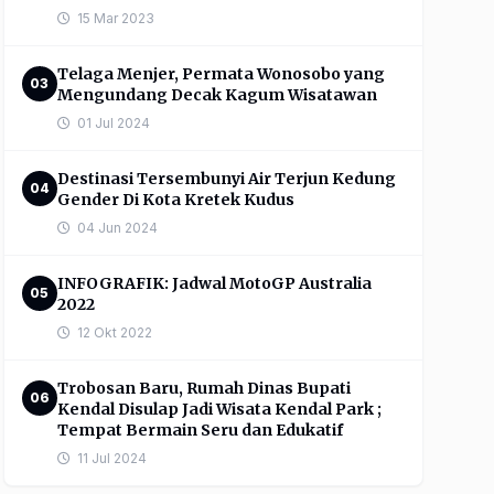
15 Mar 2023
Telaga Menjer, Permata Wonosobo yang
03
Mengundang Decak Kagum Wisatawan
01 Jul 2024
Destinasi Tersembunyi Air Terjun Kedung
04
Gender Di Kota Kretek Kudus
04 Jun 2024
INFOGRAFIK: Jadwal MotoGP Australia
05
2022
12 Okt 2022
Trobosan Baru, Rumah Dinas Bupati
06
Kendal Disulap Jadi Wisata Kendal Park ;
Tempat Bermain Seru dan Edukatif
11 Jul 2024